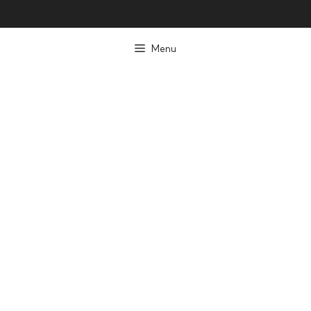
컨
텐
Menu
츠
로
건
너
뛰
기