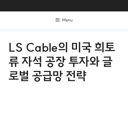
컨
텐
Menu
츠
로
건
LS Cable의 미국 희토
너
류 자석 공장 투자와 글
뛰
기
로벌 공급망 전략