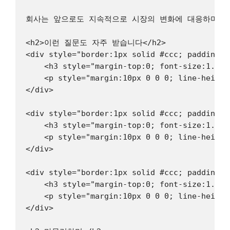
회사는 앞으로도 지속적으로 시장의 변화에 대응하며, 고
<h2>이런 질문도 자주 받습니다</h2>

<div style="border:1px solid #ccc; padding:2
    <h3 style="margin-top:0; font-size:1.1re
    <p style="margin:10px 0 0 0; l
</div>

<div style="border:1px solid #ccc; padding:2
    <h3 style="margin-top:0; font-size:1.1re
    <p style="margin:10px 0 0 0; lin
</div>

<div style="border:1px solid #ccc; padding:2
    <h3 style="margin-top:0; font-size:1.1re
    <p style="margin:10px 0 0 0; l
</div>
