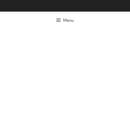
컨
텐
Menu
츠
로
건
너
뛰
기