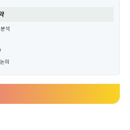
약
 분석
항
 논의