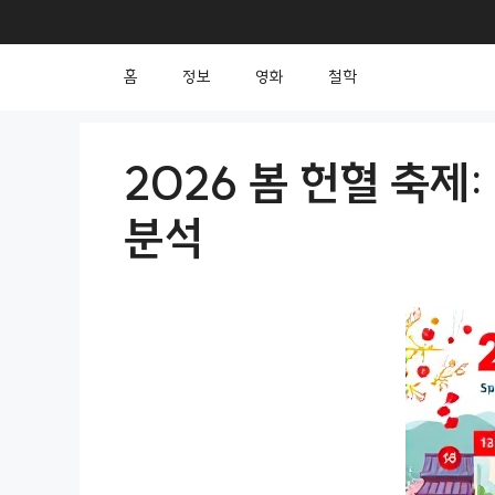
컨
텐
홈
정보
영화
철학
츠
로
건
2026 봄 헌혈 축제
너
분석
뛰
기