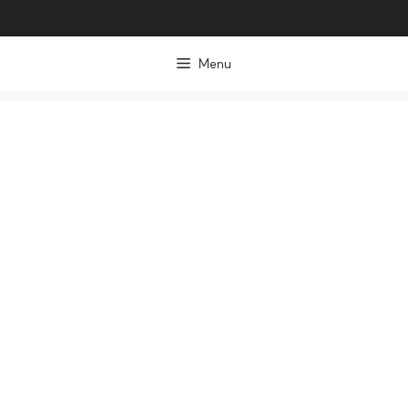
컨
텐
Menu
츠
로
건
너
뛰
기