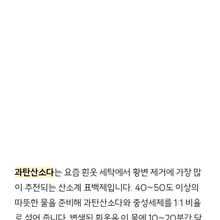
과탄산소다
는 요즘 흰옷 세탁에서 황변 제거에 가장 많
이 추천되는 산소계 표백제입니다. 40~50도 이상의
따뜻한 물을 준비해 과탄산소다와 중성세제를 1:1 비율
로 섞어 줍니다. 변색된 흰옷을 이 물에 10~20분간 담