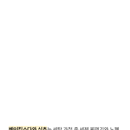
베이킹소다와 식초
는 세탁 과정 중 세제 찌꺼기와 노폐