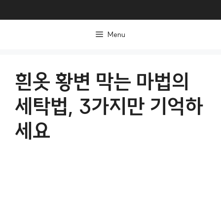
컨
텐
Menu
츠
로
건
흰옷 황변 막는 마법의
너
세탁법, 3가지만 기억하
뛰
기
세요