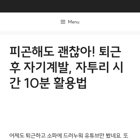
컨
텐
Menu
츠
로
건
피곤해도 괜찮아! 퇴근
너
후 자기계발, 자투리 시
뛰
기
간 10분 활용법
어제도 퇴근하고 소파에 드러누워 유튜브만 봤네요. 또