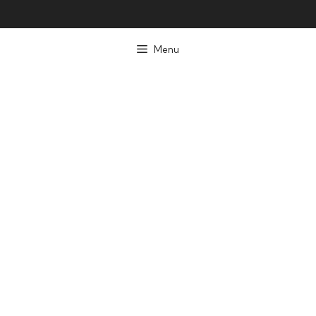
컨
텐
Menu
츠
로
건
너
뛰
기