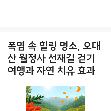
폭염 속 힐링 명소, 오대
산 월정사 선재길 걷기
여행과 자연 치유 효과