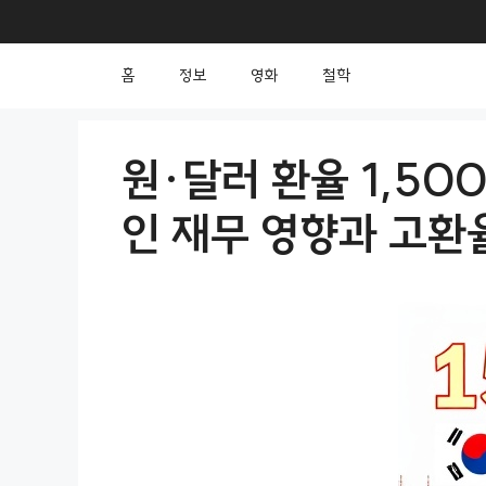
컨
텐
홈
정보
영화
철학
츠
로
건
원·달러 환율 1,50
너
인 재무 영향과 고환
뛰
기