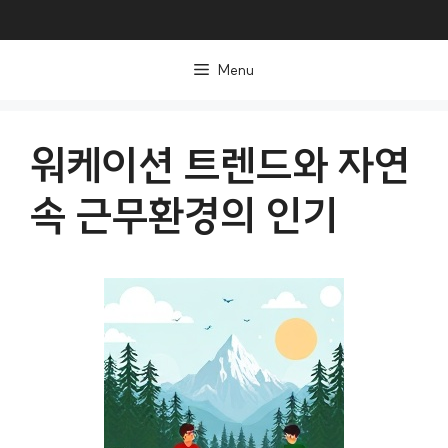
컨
텐
Menu
츠
로
건
워케이션 트렌드와 자연
너
속 근무환경의 인기
뛰
기