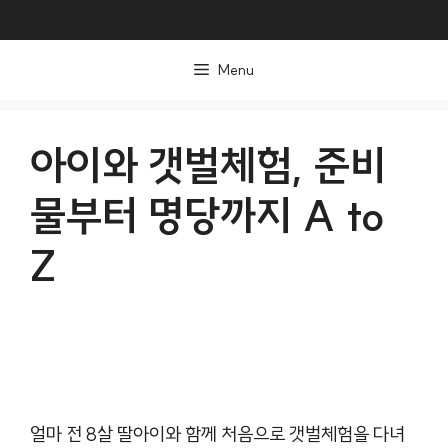
컨
텐
Menu
츠
로
건
아이와 갯벌체험, 준비
너
물부터 명당까지 A to
뛰
기
Z
얼마 전 8살 딸아이와 함께 처음으로 갯벌체험을 다녀