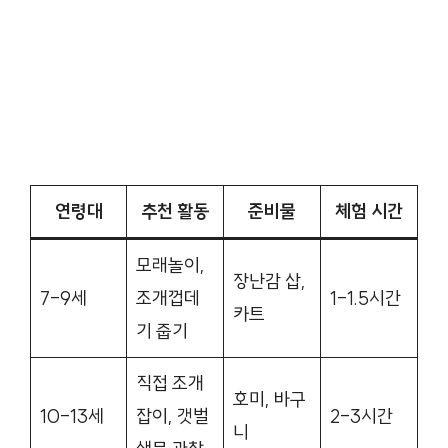
연령대
추천 활동
준비물
체험 시간
모래놀이,
장난감 삽,
7-9세
조개껍데
1-1.5시간
카트
기 줍기
직접 조개
호미, 바구
10-13세
잡이, 갯벌
2-3시간
니