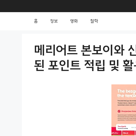
컨
텐
홈
정보
영화
철학
츠
로
건
메리어트 본보이와 
너
된 포인트 적립 및 활
뛰
기