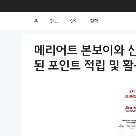
컨
텐
홈
정보
영화
철학
츠
로
건
메리어트 본보이와 
너
된 포인트 적립 및 활
뛰
기