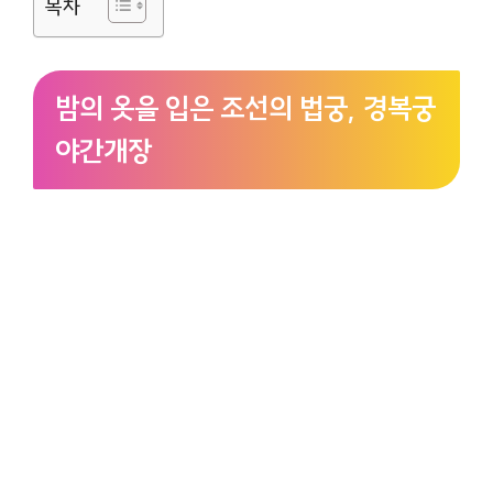
목차
밤의 옷을 입은 조선의 법궁, 경복궁
야간개장