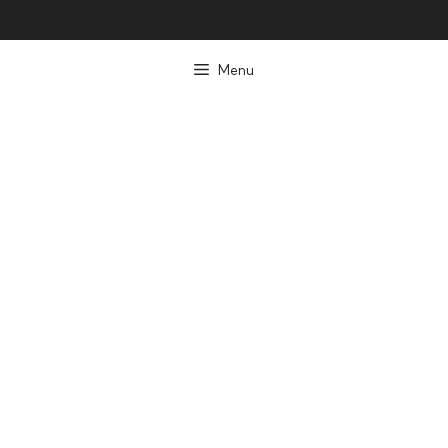
컨
텐
Menu
츠
로
건
너
뛰
기