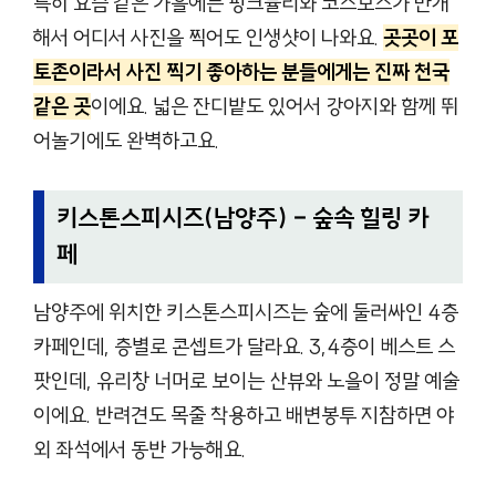
특히 요즘 같은 가을에는 핑크뮬리와 코스모스가 만개
해서 어디서 사진을 찍어도 인생샷이 나와요.
곳곳이 포
토존이라서 사진 찍기 좋아하는 분들에게는 진짜 천국
같은 곳
이에요. 넓은 잔디밭도 있어서 강아지와 함께 뛰
어놀기에도 완벽하고요.
키스톤스피시즈(남양주) – 숲속 힐링 카
페
남양주에 위치한 키스톤스피시즈는 숲에 둘러싸인 4층
카페인데, 층별로 콘셉트가 달라요. 3,4층이 베스트 스
팟인데, 유리창 너머로 보이는 산뷰와 노을이 정말 예술
이에요. 반려견도 목줄 착용하고 배변봉투 지참하면 야
외 좌석에서 동반 가능해요.