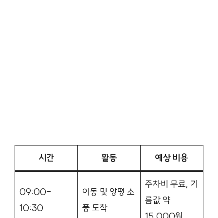
시간
활동
예상 비용
주차비 무료, 기
09:00-
이동 및 양평 소
름값 약
10:30
풍 도착
15,000원