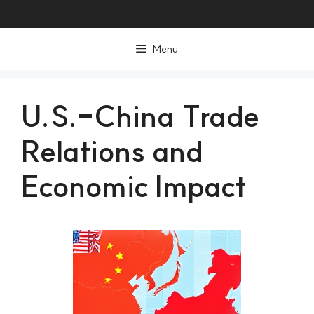
컨
텐
Menu
츠
로
건
U.S.-China Trade
너
Relations and
뛰
기
Economic Impact