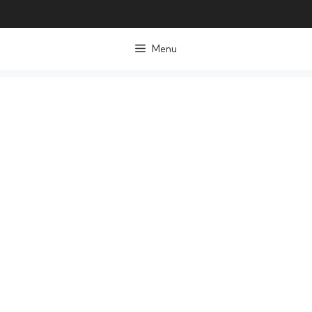
컨
텐
Menu
츠
로
건
너
뛰
기