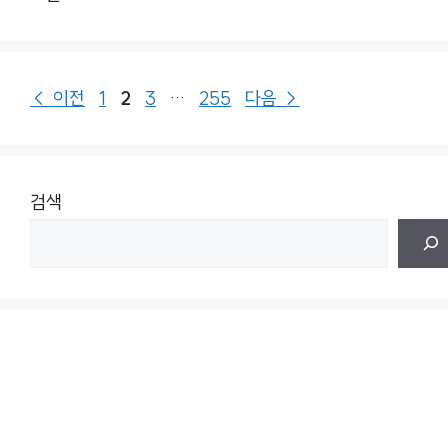
페
페
페
페
←
이전
1
2
3
…
255
다음
→
이
이
이
이
지
지
지
지
검색