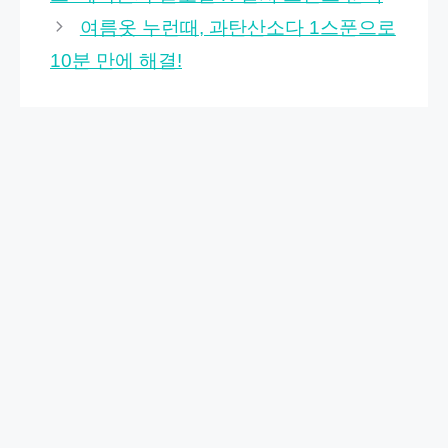
여름옷 누런때, 과탄산소다 1스푼으로
10분 만에 해결!