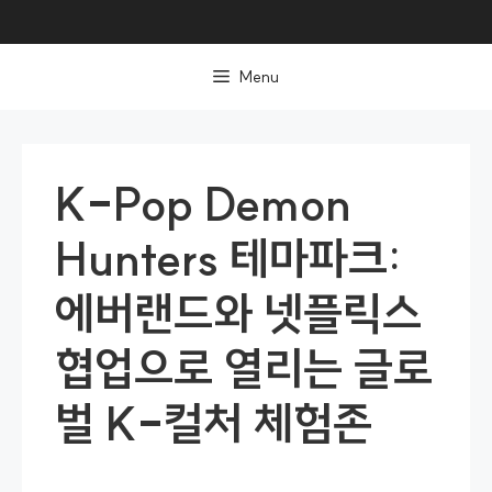
컨
텐
Menu
츠
로
건
너
K-Pop Demon
뛰
기
Hunters 테마파크:
에버랜드와 넷플릭스
협업으로 열리는 글로
벌 K-컬처 체험존