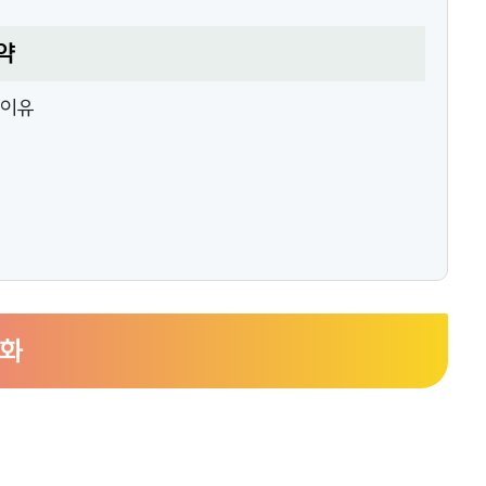
약
 이유
변화