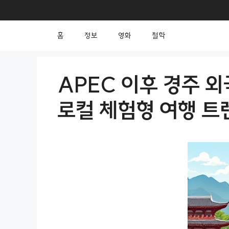
컨
텐
홈
정보
영화
철학
츠
로
건
APEC 이후 경주 외
너
로컬 체험형 여행 트
뛰
기