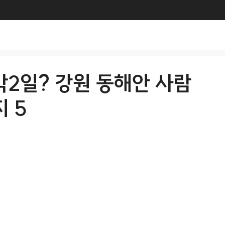
박2일? 강원 동해안 사람
 5