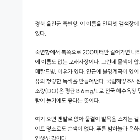
경북 울진군 죽변항. 이 이름을 인터넷 검색창에
있다.
죽변항에서 북쪽으로 200미터만 걸어가면 나타나
에 이름도 없는 모래사장이다. 그런데 물색이 압
메랄드빛. 이유가 있다. 인근에 불영계곡이 있어
유의 청량한 녹색을 만들어낸다. 국립해양조사원의
소량(DO)은 평균 8.6mg/L로 전국 해수욕장 
람이 놀기에도 좋다는 뜻이다.
여기 오면 맨발로 앉아 물결이 발목을 스치는 걸
이트 명소로도 손색이 없다. 푸른 밤하늘과 은하
인생샷 각이다.