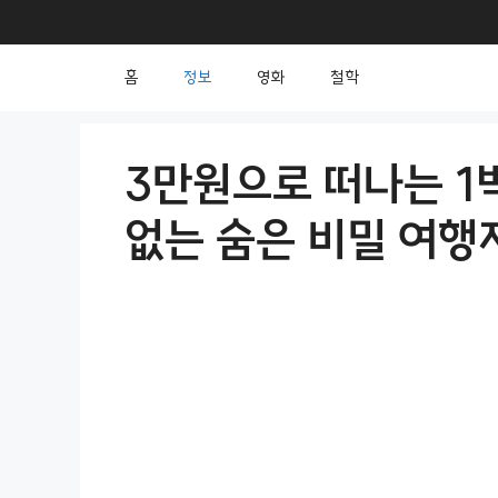
컨
텐
홈
정보
영화
철학
츠
로
건
3만원으로 떠나는 1
너
없는 숨은 비밀 여행지
뛰
기