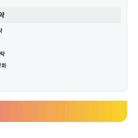
약
략
전략
성화