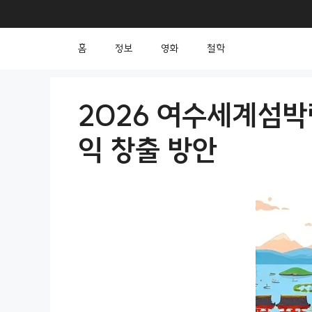
컨
텐
홈
정보
영화
철학
츠
로
건
2026 여수세계섬박
너
익 창출 방안
뛰
기