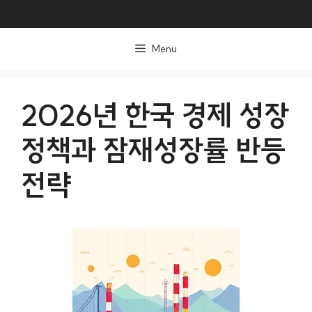
컨
텐
Menu
츠
로
건
2026년 한국 경제 성장
너
정책과 잠재성장률 반등
뛰
기
전략