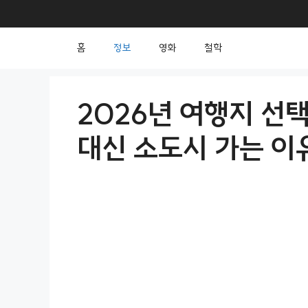
컨
텐
홈
정보
영화
철학
츠
로
건
2026년 여행지 선
너
대신 소도시 가는 이유
뛰
기