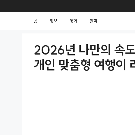
컨
텐
홈
정보
영화
철학
츠
로
건
2026년 나만의 속
너
개인 맞춤형 여행이
뛰
기