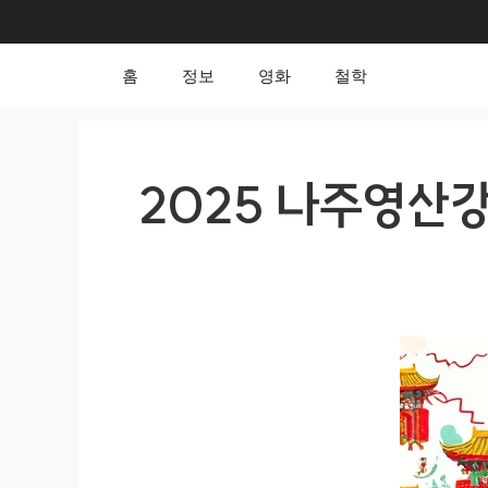
컨
텐
츠
홈
정보
영화
철학
로
건
너
2025 나주영산
뛰
기