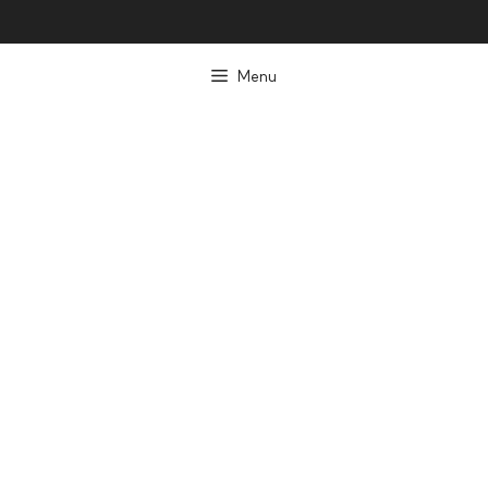
컨
텐
Menu
츠
로
건
너
뛰
기