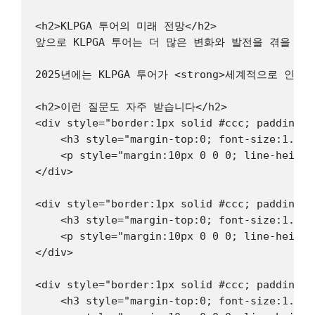
<h2>KLPGA 투어의 미래 전망</h2>

앞으로 KLPGA 투어는 더 많은 변화와 발전을 겪을 
2025년에는 KLPGA 투어가 <strong>세계적으로
<h2>이런 질문도 자주 받습니다</h2>

<div style="border:1px solid #ccc; padding:2
    <h3 style="margin-top:0; font-size:1.1re
    <p style="margin:10px 0 0 0; lin
</div>

<div style="border:1px solid #ccc; padding:2
    <h3 style="margin-top:0; font-size:1.1re
    <p style="margin:10px 0 0 0; lin
</div>

<div style="border:1px solid #ccc; padding:2
    <h3 style="margin-top:0; font-size:1.1re