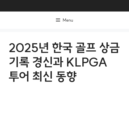
컨
텐
Menu
츠
로
건
2025년 한국 골프 상금
너
기록 경신과 KLPGA
뛰
기
투어 최신 동향