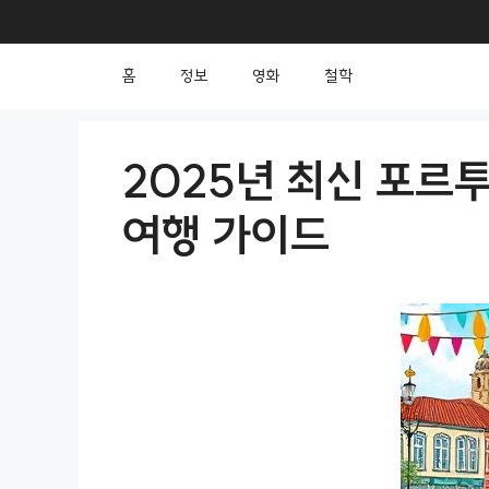
컨
텐
홈
정보
영화
철학
츠
로
건
2025년 최신 포르
너
여행 가이드
뛰
기