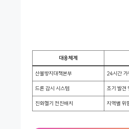
대응체계
산불방지대책본부
24시간 가
드론 감시 시스템
조기 발견 
진화헬기 전진배치
지역별 위