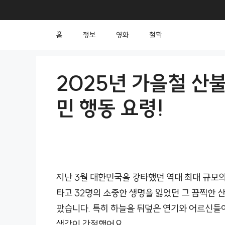
컨
텐
홈
정보
영화
철학
츠
로
건
2025년 가을철 산불
너
민 행동 요령!
뛰
기
지난 3월 대한민국을 강타했던 역대 최대 규모의
타고 32명의 소중한 생명을 잃었던 그 끔찍한 산
팠습니다. 특히 하늘을 뒤덮은 연기와 어르신들
생각이 간절했어요.