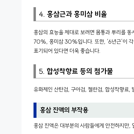
4.
홍삼근과 홍미삼 비율
홍삼의 효능을 제대로 보려면 몸통과 뿌리를 동
70%, 홍미삼 30%입니다. 또한, ‘6년근’이
표기되어 있다면 더욱 좋습니다.
5.
합성착향료 등의 첨가물
유화제인 산탄검, 구아검, 젤란검, 합성착향료,
홍삼 진액의 부작용
홍삼 진액은 대부분의 사람들에게 안전하지만, 