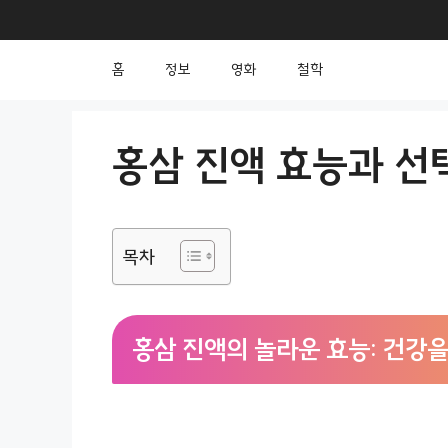
컨
텐
홈
정보
영화
철학
츠
로
건
홍삼 진액 효능과 선
너
뛰
기
목차
홍삼 진액의 놀라운 효능: 건강을