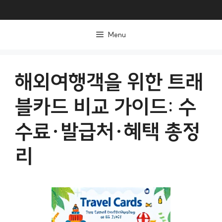
컨
텐
Menu
츠
로
건
해외여행객을 위한 트래
너
블카드 비교 가이드: 수
뛰
기
수료·발급처·혜택 총정
리