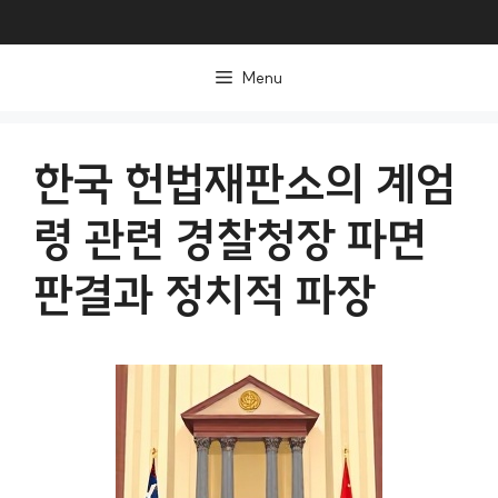
컨
텐
Menu
츠
로
건
한국 헌법재판소의 계엄
너
령 관련 경찰청장 파면
뛰
기
판결과 정치적 파장