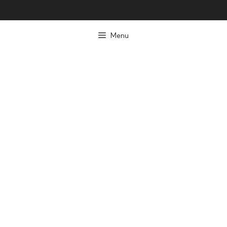
컨
텐
Menu
츠
로
건
너
뛰
기