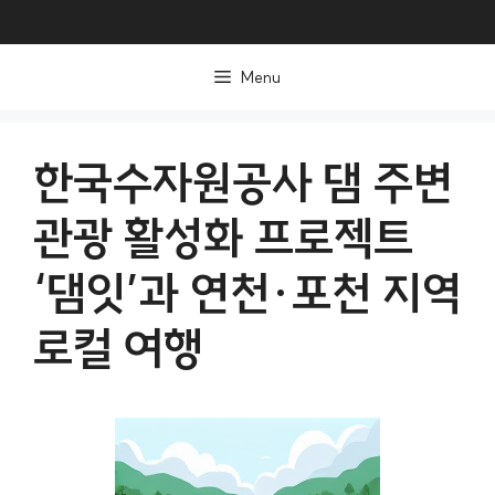
컨
텐
Menu
츠
로
건
한국수자원공사 댐 주변
너
관광 활성화 프로젝트
뛰
기
‘댐잇’과 연천·포천 지역
로컬 여행