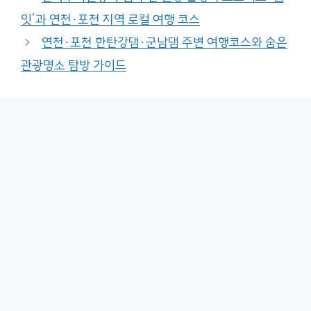
잇’과 연천·포천 지역 로컬 여행 코스
연천·포천 한탄강댐·군남댐 주변 여행코스와 숨은
관광명소 탐방 가이드