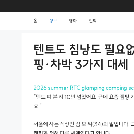
컨
텐
홈
정보
영화
철학
츠
로
건
텐트도 침낭도 필요없다
너
핑·차박 3가지 대세
뛰
기
2026 summer RTC glamping camping sce
“텐트 펴 본 지 10년 넘었어요. 근데 요즘 캠
요.”
서울에 사는 직장인 김 모 씨(34)의 말입니다.
캠핑과 전혀 다른 세계였다고 합니다.