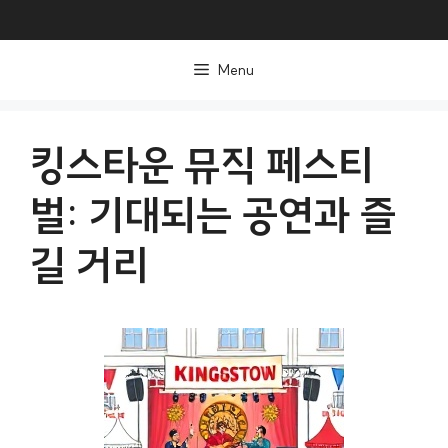
컨
텐
Menu
츠
로
건
킹스타운 뮤직 페스티
너
벌: 기대되는 공연과 즐
뛰
기
길 거리