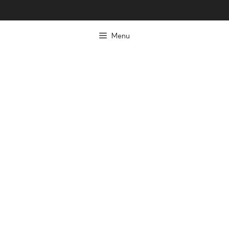
컨
텐
Menu
츠
로
건
너
뛰
기