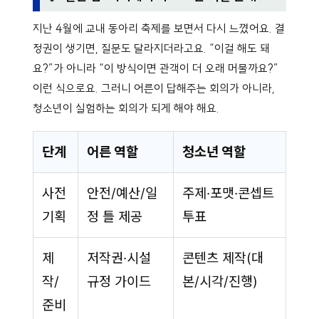
지난 4월에 교내 동아리 축제를 보면서 다시 느꼈어요. 결
정권이 생기면, 질문도 달라지더라고요. “이걸 해도 돼
요?”가 아니라 “이 방식이면 관객이 더 오래 머물까요?”
이런 식으로요. 그러니 어른이 답해주는 회의가 아니라,
청소년이 실험하는 회의가 되게 해야 해요.
단계
어른 역할
청소년 역할
사전
안전/예산/일
주제·포맷·콘셉트
기획
정 틀 제공
투표
제
저작권·시설
콘텐츠 제작(대
작/
규정 가이드
본/시각/진행)
준비