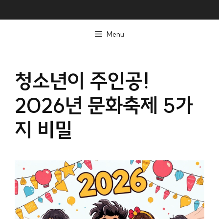
컨
텐
Menu
츠
로
건
청소년이 주인공!
너
2026년 문화축제 5가
뛰
기
지 비밀