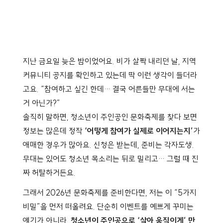
지난 금요일 늦은 밤이었어요. 비가 살짝 내리던 날, 지역
커뮤니티 공지를 확인하고 있는데 딱 이런 생각이 들더라
고요. “참여하고 싶긴 한데… 결국 어른들만 무대에 서는
거 아닌가?”
솔직히 말하면, 청소년이 주인공인 문화축제를 찾다 보면
정보는 많은데 정작
‘어떻게 참여가 실제로 이어지는지’
가
애매한 경우가 많아요. 신청은 받는데, 준비는 각자도생.
무대는 있어도 청소년 목소리는 뒤로 밀리고… 그럴 때 진
짜 허탈하거든요.
그래서 2026년 문화축제를 준비한다면, 저는 이 “5가지
비밀”을 먼저 떠올려요. 단순히 이벤트를 예쁘게 꾸미는
얘기가 아니라,
청소년이 주인공으로 ‘살아 움직이게’ 만