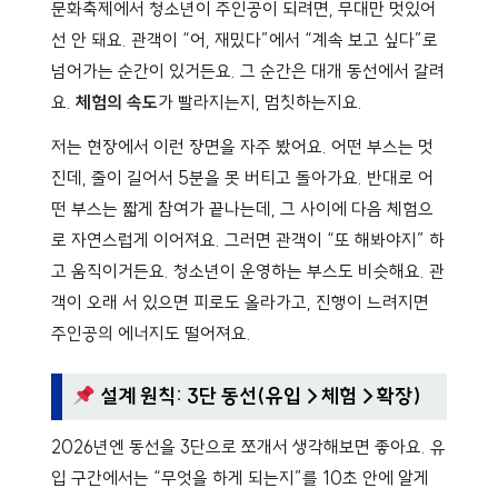
문화축제에서 청소년이 주인공이 되려면, 무대만 멋있어
선 안 돼요. 관객이 “어, 재밌다”에서 “계속 보고 싶다”로
넘어가는 순간이 있거든요. 그 순간은 대개 동선에서 갈려
요.
체험의 속도
가 빨라지는지, 멈칫하는지요.
저는 현장에서 이런 장면을 자주 봤어요. 어떤 부스는 멋
진데, 줄이 길어서 5분을 못 버티고 돌아가요. 반대로 어
떤 부스는 짧게 참여가 끝나는데, 그 사이에 다음 체험으
로 자연스럽게 이어져요. 그러면 관객이 “또 해봐야지” 하
고 움직이거든요. 청소년이 운영하는 부스도 비슷해요. 관
객이 오래 서 있으면 피로도 올라가고, 진행이 느려지면
주인공의 에너지도 떨어져요.
설계 원칙: 3단 동선(유입→체험→확장)
2026년엔 동선을 3단으로 쪼개서 생각해보면 좋아요. 유
입 구간에서는 “무엇을 하게 되는지”를 10초 안에 알게