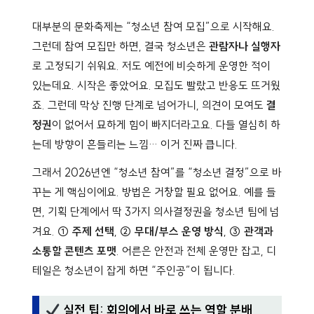
대부분의 문화축제는 “청소년 참여 모집”으로 시작해요.
그런데 참여 모집만 하면, 결국 청소년은
관람자나 실행자
로 고정되기 쉬워요. 저도 예전에 비슷하게 운영한 적이
있는데요. 시작은 좋았어요. 모집도 빨랐고 반응도 뜨거웠
죠. 그런데 막상 진행 단계로 넘어가니, 의견이 모여도
결
정권
이 없어서 묘하게 힘이 빠지더라고요. 다들 열심히 하
는데 방향이 흔들리는 느낌… 이거 진짜 큽니다.
그래서 2026년엔 “청소년 참여”를 “청소년 결정”으로 바
꾸는 게 핵심이에요. 방법은 거창할 필요 없어요. 예를 들
면, 기획 단계에서 딱 3가지 의사결정권을 청소년 팀에 넘
겨요.
① 주제 선택
,
② 무대/부스 운영 방식
,
③ 관객과
소통할 콘텐츠 포맷
. 어른은 안전과 전체 운영만 잡고, 디
테일은 청소년이 잡게 하면 “주인공”이 됩니다.
실전 팁: 회의에서 바로 쓰는 역할 분배