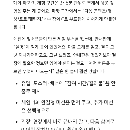
해야 하고요. 체험 구간은 3~5분 단위로 쪼개서 성공 경
험을 주는 게 좋아요. 확장 구간에서는 “다음 콘텐츠(영
상/포토/챌린지/후속 참여)”로 부드럽게 이어지게 만들면
됩니다.
예전에 청소년들이 만든 체험 부스를 봤는데, 안내판에
“설명”이 길게 붙어 있었어요. 다들 고개를 읽고, 결국 그
냥 지나가더라고요. 그날 느꼈죠. 안내판은 멋있기보다
결
정에 필요한 정보만
있어야 한다는 걸요. “어떤 버튼을 누
르면 무엇이 나오는지” 같은 한 줄이 훨씬 강합니다.
유입: 포스터·배너에 “참여 시간/결과물”을 한
줄로 제시
체험: 1회 완결형 미션을 먼저 주고, 추가 미션
은 선택형으로
확장: 현장에서 바로 끝내지 말고, 다음 참여로
이어질 장치(QR/포토월/후속 이벤트)