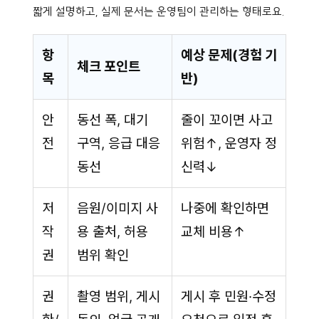
짧게 설명하고, 실제 문서는 운영팀이 관리하는 형태로요.
항
예상 문제(경험 기
체크 포인트
목
반)
안
동선 폭, 대기
줄이 꼬이면 사고
전
구역, 응급 대응
위험↑, 운영자 정
동선
신력↓
저
음원/이미지 사
나중에 확인하면
작
용 출처, 허용
교체 비용↑
권
범위 확인
권
촬영 범위, 게시
게시 후 민원·수정