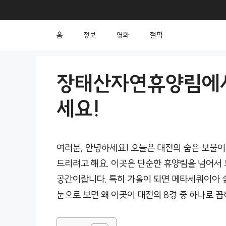
컨
텐
홈
정보
영화
철학
츠
로
건
장태산자연휴양림에서
너
세요!
뛰
기
여러분, 안녕하세요! 오늘은 대전의 숨은 보물
드리려고 해요. 이곳은 단순한 휴양림을 넘어서
공간이랍니다. 특히 가을이 되면 메타세쿼이아 숲
눈으로 보면 왜 이곳이 대전의 8경 중 하나로 