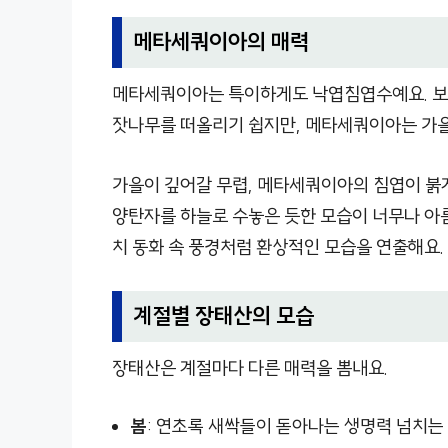
메타세쿼이아의 매력
메타세쿼이아는 특이하게도 낙엽침엽수예요. 보
잣나무를 떠올리기 쉽지만, 메타세쿼이아는 가을
가을이 깊어갈 무렵, 메타세쿼이아의 침엽이 붉게
양탄자를 하늘로 수놓은 듯한 모습이 너무나 아름
치 동화 속 풍경처럼 환상적인 모습을 연출해요.
계절별 장태산의 모습
장태산은 계절마다 다른 매력을 뽐내요.
봄
: 연초록 새싹들이 돋아나는 생명력 넘치는