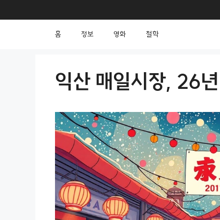
컨
텐
홈
정보
영화
철학
츠
로
건
익산 매일시장, 26년
너
뛰
기