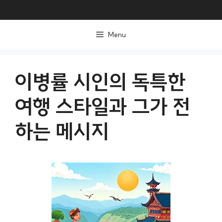
컨
텐
Menu
츠
로
건
이병률 시인의 독특한
너
여행 스타일과 그가 전
뛰
기
하는 메시지