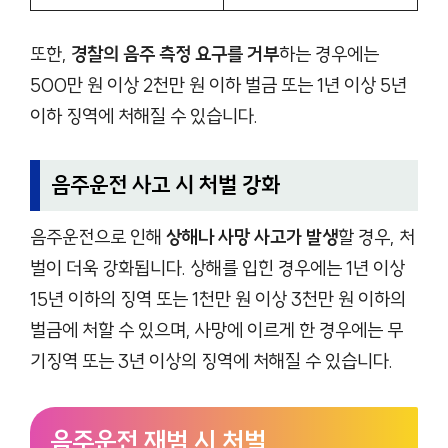
또한,
경찰의 음주 측정 요구를 거부
하는 경우에는
500만 원 이상 2천만 원 이하 벌금 또는 1년 이상 5년
이하 징역에 처해질 수 있습니다.
음주운전 사고 시 처벌 강화
음주운전으로 인해
상해나 사망 사고가 발생
할 경우, 처
벌이 더욱 강화됩니다. 상해를 입힌 경우에는 1년 이상
15년 이하의 징역 또는 1천만 원 이상 3천만 원 이하의
벌금에 처할 수 있으며, 사망에 이르게 한 경우에는 무
기징역 또는 3년 이상의 징역에 처해질 수 있습니다.
음주운전 재범 시 처벌