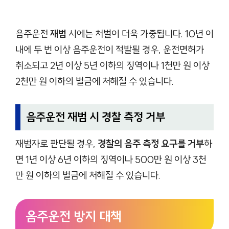
음주운전
재범
시에는 처벌이 더욱 가중됩니다. 10년 이
내에 두 번 이상 음주운전이 적발될 경우, 운전면허가
취소되고 2년 이상 5년 이하의 징역이나 1천만 원 이상
2천만 원 이하의 벌금에 처해질 수 있습니다.
음주운전 재범 시 경찰 측정 거부
재범자로 판단될 경우,
경찰의 음주 측정 요구를 거부
하
면 1년 이상 6년 이하의 징역이나 500만 원 이상 3천
만 원 이하의 벌금에 처해질 수 있습니다.
음주운전 방지 대책