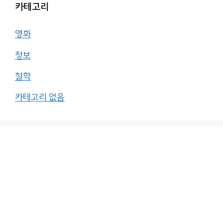
카테고리
영화
정보
철학
카테고리 없음