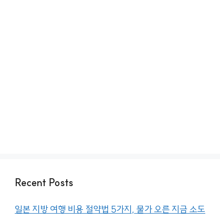
Recent Posts
일본 지방 여행 비용 절약법 5가지, 물가 오른 지금 소도