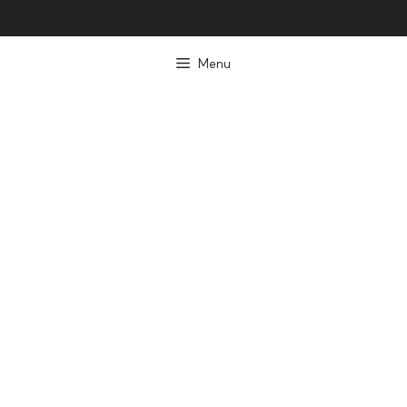
컨
텐
Menu
츠
로
건
너
뛰
기