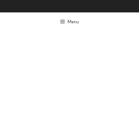
컨
텐
Menu
츠
로
건
너
뛰
기