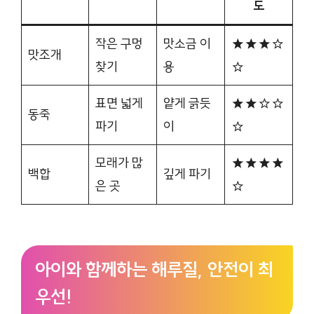
도
작은 구멍
맛소금 이
★★★☆
맛조개
찾기
용
☆
표면 넓게
얕게 긁듯
★★☆☆
동죽
파기
이
☆
모래가 많
★★★★
백합
깊게 파기
은 곳
☆
아이와 함께하는 해루질, 안전이 최
우선!