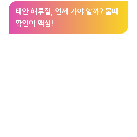
태안 해루질, 언제 가야 할까? 물때
확인이 핵심!