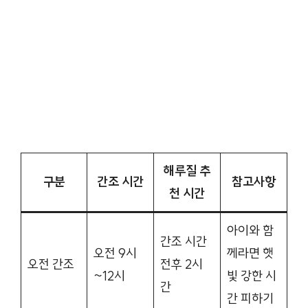
해루질 추
구분
간조 시간
참고사항
천 시간
아이와 함
간조 시간
오전 9시
께라면 햇
오전 간조
전후 2시
~12시
빛 강한 시
간
간 피하기