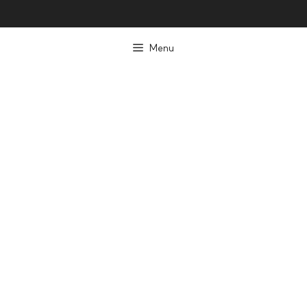
컨
텐
Menu
츠
로
건
너
뛰
기