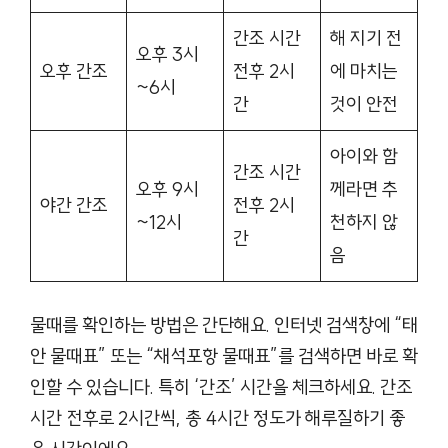
간조 시간
해 지기 전
오후 3시
오후 간조
전후 2시
에 마치는
~6시
간
것이 안전
아이와 함
간조 시간
오후 9시
께라면 추
야간 간조
전후 2시
~12시
천하지 않
간
음
물때를 확인하는 방법은 간단해요. 인터넷 검색창에 “태
안 물때표” 또는 “채석포항 물때표”를 검색하면 바로 확
인할 수 있습니다. 특히 ‘간조’ 시간을 체크하세요. 간조
시간 전후로 2시간씩, 총 4시간 정도가 해루질하기 좋