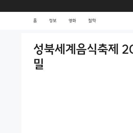
컨
텐
홈
정보
영화
철학
츠
로
건
성북세계음식축제 20
너
밀
뛰
기