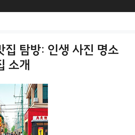
맛집 탐방: 인생 사진 명소
집 소개