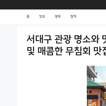
컨
텐
홈
정보
영화
철학
츠
로
건
서대구 관광 명소와 
너
및 매콤한 무침회 맛
뛰
기