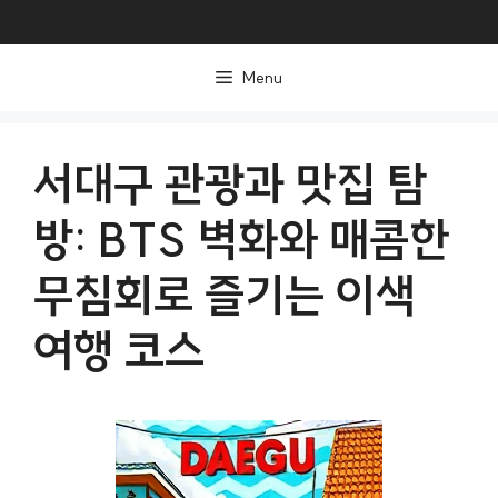
컨
텐
Menu
츠
로
건
서대구 관광과 맛집 탐
너
방: BTS 벽화와 매콤한
뛰
기
무침회로 즐기는 이색
여행 코스