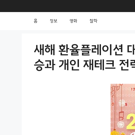
컨
텐
홈
정보
영화
철학
츠
로
건
새해 환율플레이션 대
너
승과 개인 재테크 전
뛰
기