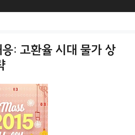
응: 고환율 시대 물가 상
략