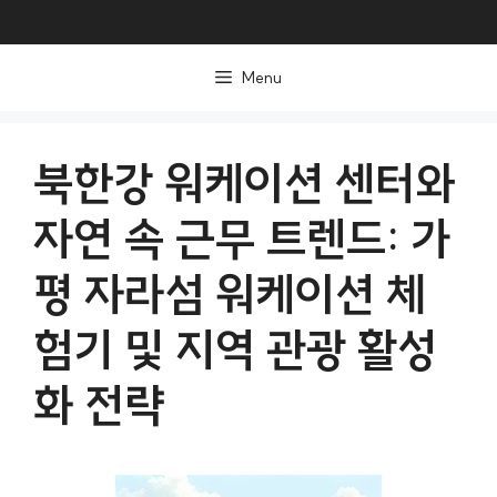
컨
텐
Menu
츠
로
건
북한강 워케이션 센터와
너
자연 속 근무 트렌드: 가
뛰
기
평 자라섬 워케이션 체
험기 및 지역 관광 활성
화 전략